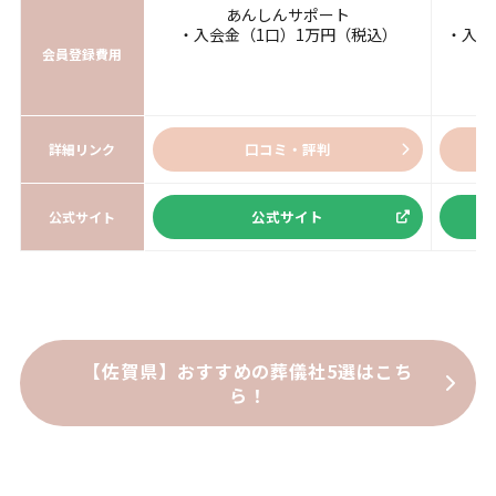
あんしんサポート
・入会金（1口）1万円（税込）
・入会
会員登録費用
口コミ・評判
詳細リンク
公式サイト
公式サイト
【佐賀県】おすすめの葬儀社5選はこち
ら！