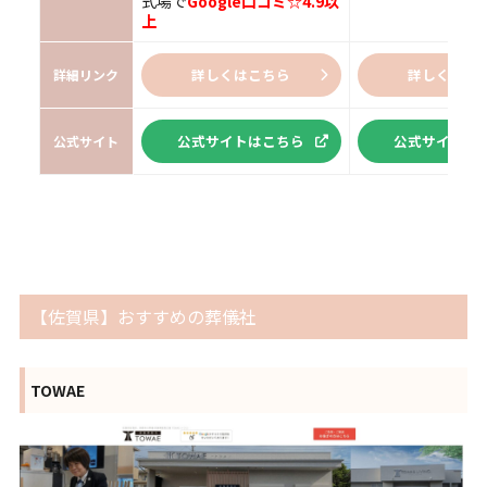
式場で
Google口コミ☆4.9以
上
詳しくはこちら
詳しくはこ
詳細リンク
公式サイトはこちら
公式サイトは
公式サイト
【佐賀県】おすすめの葬儀社
TOWAE