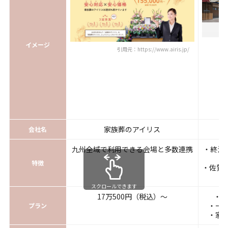
イメージ
引用元：https://www.airis.jp/
家族葬のアイリス
会社名
九州全域で利用できる会場と多数連携
・終活
特徴
・佐賀
スクロールできます
17万500円（税込）～
・直
・一日
プラン
・家族