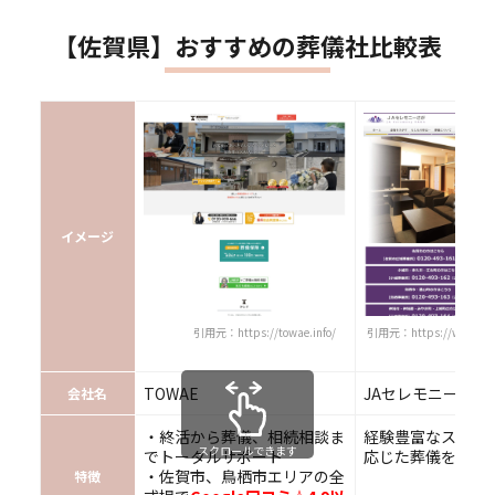
【佐賀県】おすすめの葬儀社比較表
イメージ
引用元：https://towae.info/
引用元：https://www.ja-
TOWAE
JAセレモニーさが
会社名
・終活から葬儀、相続相談ま
経験豊富なスタッ
スクロールできます
でトータルサポート
応じた葬儀を実現
・佐賀市、鳥栖市エリアの全
特徴