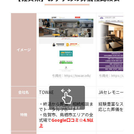
イメージ
引用元：https://towae.info/
引用元：https://www.ja-
TOWAE
JAセレモニーさが
会社名
・終活から葬儀、相続相談ま
経験豊富なスタッ
スクロールできます
でトータルサポート
応じた葬儀を実現
・佐賀市、鳥栖市エリアの全
特徴
式場で
Google口コミ☆4.9以
上