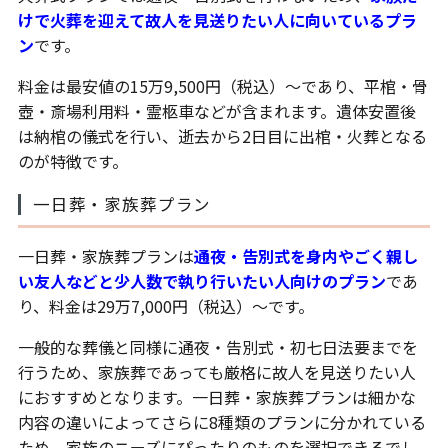
けで火葬を迎えて故人を見送りたい人に向いているプラ
ン
です。
料金は最安値の15万9,500円（税込）〜であり、平棺・骨
壺・斎場利用料・霊柩車などが含まれます。遺体安置後
は納棺の儀式を行い、逝去から2日目に出棺・火葬となる
のが特徴です。
一日葬・家族葬プラン
一日葬・家族葬プランは
通夜・告別式を身内やごく親し
い友人などと少人数で執り行いたい人向けのプラン
であ
り、料金は29万7,000円（税込）〜です。
一般的な葬儀と同様に通夜・告別式・初七日法要までを
行うため、家族葬であっても厳格に故人を見送りたい人
におすすめとなります。一日葬・家族葬プランは細かな
内容の違いによってさらに8種類のプランに分かれている
ため、家族のニーズにぴったりのものを選択できるでし